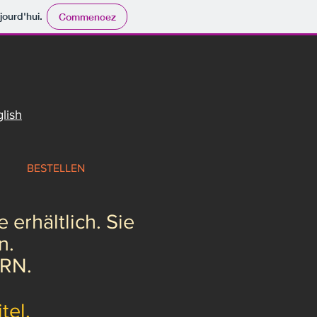
jourd'hui.
Commencez
lish
BESTELLEN
 erhältlich. Sie
n.
ERN.
tel.