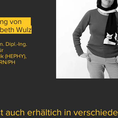
ng von
beth Wulz
n. Dipl.-Ing.
ür
k (HEPHY),
ERN/PH
t auch erhältich in verschie