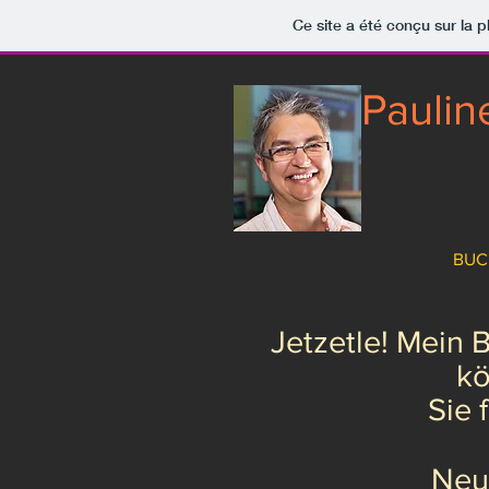
Ce site a été conçu sur la p
Pauli
BUC
Jetzetle! Mein B
kö
Sie 
Neug