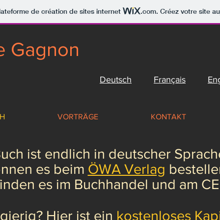
lateforme de création de sites internet
.com
. Créez votre site au
ne Gagnon
Deutsch
Français
Eng
H
VORTRÄGE
KONTAKT
uch ist endlich in deutscher Sprache
nnen es beim
ÖWA Verlag
bestelle
finden es im Buchhandel und am C
ierig? Hier ist ein
kostenloses Kapi